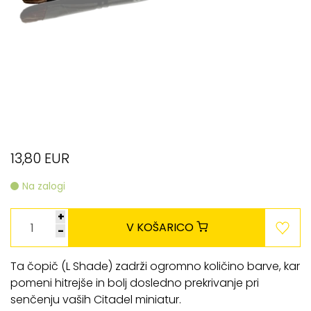
13,80 EUR
Na zalogi
+
V KOŠARICO
-
Ta čopič (L Shade) zadrži ogromno količino barve, kar
pomeni hitrejše in bolj dosledno prekrivanje pri
senčenju vaših Citadel miniatur.