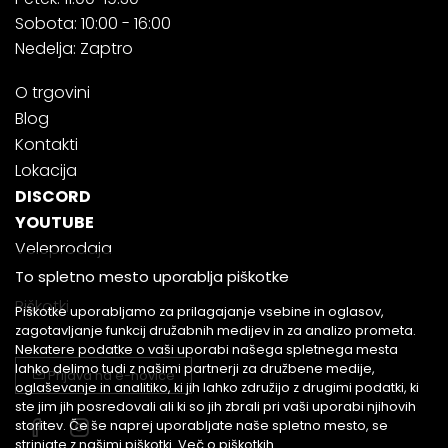
Sobota: 10:00 - 16:00
Nedelja: Zaptro
O trgovini
Blog
Kontakti
Lokacija
DISCORD
YOUTUBE
Veleprodaja
To spletno mesto uporablja piškotke
Piškotki
Piškotke uporabljamo za prilagajanje vsebine in oglasov,
zagotavljanje funkcij družabnih medijev in za analizo prometa.
Nekatere podatke o vaši uporabi našega spletnega mesta
lahko delimo tudi z našimi partnerji za družbene medije,
Prijava na e-novice
oglaševanje in analitiko, ki jih lahko združijo z drugimi podatki, ki
ste jim jih posredovali ali ki so jih zbrali pri vaši uporabi njihovih
storitev. Če še naprej uporabljate naše spletno mesto, se
strinjate z našimi piškotki.
Več o piškotkih.