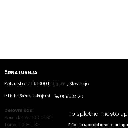
ČRNA LUKNJA
Poljanska c. 19, 1000 Ljubljana, Slovenija
info@crnaluknja.si
059031220
Delovni čas:
To spletno mesto up
Ponedeljek: 11:00-19:30
Torek: 11:00-19:30
Piškotke uporabljamo za prilagaj