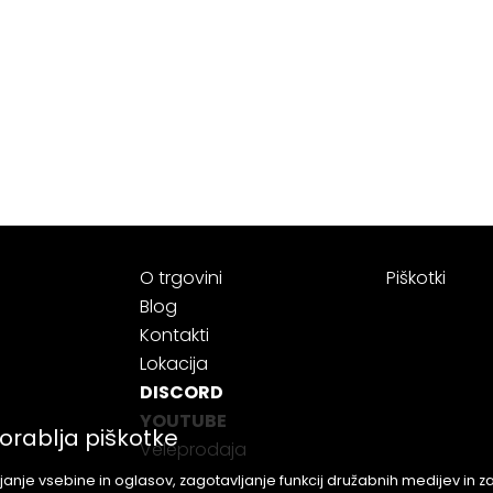
O trgovini
Piškotki
Blog
Kontakti
Lokacija
DISCORD
YOUTUBE
orablja piškotke
Veleprodaja
anje vsebine in oglasov, zagotavljanje funkcij družabnih medijev in 