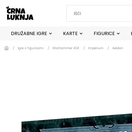
Skip to main content
DRUŽABNE IGRE
KARTE
FIGURICE
Igre s figuricami
Warhammer 40K
Imperium
Aeldari