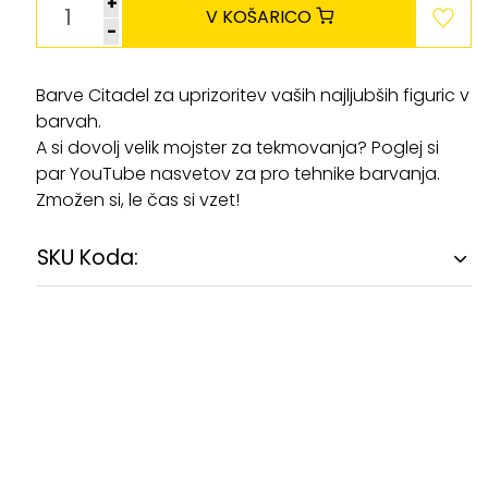
+
V KOŠARICO
-
Barve Citadel za uprizoritev vaših najljubših figuric v
barvah.
A si dovolj velik mojster za tekmovanja? Poglej si
par YouTube nasvetov za pro tehnike barvanja.
Zmožen si, le čas si vzet!
SKU Koda: