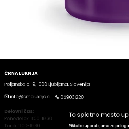
ČRNA LUKNJA
Poljanska c. 19, 1000 Ljubljana, Slovenija
info@crnaluknja.si
059031220
Delovni čas:
To spletno mesto up
Ponedeljek: 11:00-19:30
Torek: 11:00-19:30
Piškotke uporabljamo za prilagaj