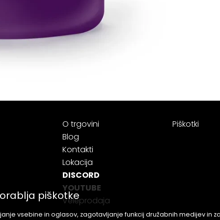
O trgovini
Piškotki
Blog
Kontakti
Lokacija
DISCORD
YOUTUBE
orablja piškotke
Veleprodaja
anje vsebine in oglasov, zagotavljanje funkcij družabnih medijev in 