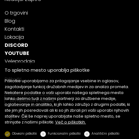
O trgovini
Blog
Kontakti
Lokacija
DISCORD
YOUTUBE
Veleprodaja
To spletno mesto uporablja piškotke
Piškotki
Piškotke uporabljamo za prilagajanje vsebine in oglasov,
zagotavljanje funkcij družabnih medijev in za analizo prometa.
Nekatere podatke o vaši uporabi našega spletnega mesta
lahko delimo tudi z našimi partnerji za družbene medije,
Prijava na e-novice
oglaševanje in analitiko, ki jih lahko združijo z drugimi podatki, ki
ste jim jih posredovali ali ki so jih zbrali pri vaši uporabi njihovih
storitev. Če še naprej uporabljate naše spletno mesto, se
strinjate z našimi piškotki.
Več o piškotkih.
Obvezni piškotki
Funkcionalni piškotki
Analitični piškotki