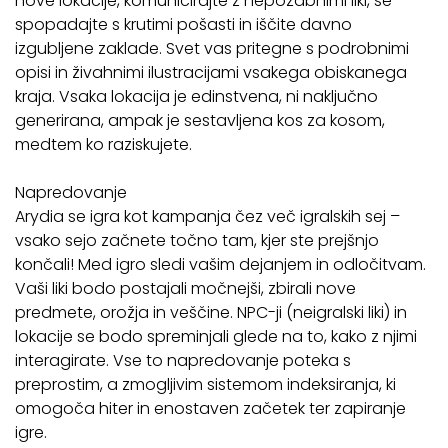
nove lokacije, komunicirajte z nepozabnimi liki, se
spopadajte s krutimi pošasti in iščite davno
izgubljene zaklade. Svet vas pritegne s podrobnimi
opisi in živahnimi ilustracijami vsakega obiskanega
kraja. Vsaka lokacija je edinstvena, ni naključno
generirana, ampak je sestavljena kos za kosom,
medtem ko raziskujete.
Napredovanje
Arydia se igra kot kampanja čez več igralskih sej –
vsako sejo začnete točno tam, kjer ste prejšnjo
končali! Med igro sledi vašim dejanjem in odločitvam.
Vaši liki bodo postajali močnejši, zbirali nove
predmete, orožja in veščine. NPC-ji (neigralski liki) in
lokacije se bodo spreminjali glede na to, kako z njimi
interagirate. Vse to napredovanje poteka s
preprostim, a zmogljivim sistemom indeksiranja, ki
omogoča hiter in enostaven začetek ter zapiranje
igre.