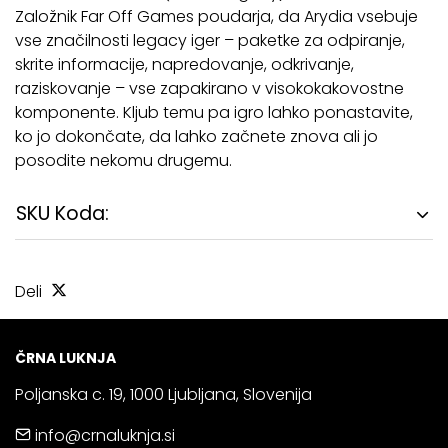
Založnik Far Off Games poudarja, da Arydia vsebuje
vse značilnosti legacy iger – paketke za odpiranje,
skrite informacije, napredovanje, odkrivanje,
raziskovanje – vse zapakirano v visokokakovostne
komponente. Kljub temu pa igro lahko ponastavite,
ko jo dokončate, da lahko začnete znova ali jo
posodite nekomu drugemu.
SKU Koda:
Deli
ČRNA LUKNJA
Poljanska c. 19, 1000 Ljubljana, Slovenija
info@crnaluknja.si