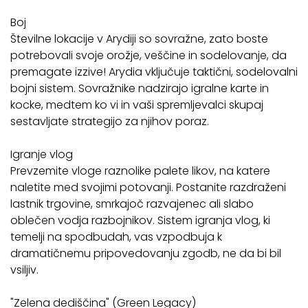
Boj
Številne lokacije v Arydiji so sovražne, zato boste
potrebovali svoje orožje, veščine in sodelovanje, da
premagate izzive! Arydia vključuje taktični, sodelovalni
bojni sistem. Sovražnike nadzirajo igralne karte in
kocke, medtem ko vi in vaši spremljevalci skupaj
sestavljate strategijo za njihov poraz.
Igranje vlog
Prevzemite vloge raznolike palete likov, na katere
naletite med svojimi potovanji. Postanite razdraženi
lastnik trgovine, smrkajoč razvajenec ali slabo
oblečen vodja razbojnikov. Sistem igranja vlog, ki
temelji na spodbudah, vas vzpodbuja k
dramatičnemu pripovedovanju zgodb, ne da bi bil
vsiljiv.
"Zelena dediščina" (Green Legacy)