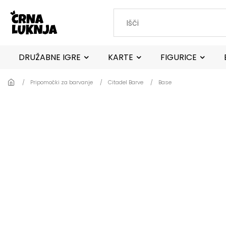
Skip to main content
DRUŽABNE IGRE
KARTE
FIGURICE
Pripomočki za barvanje
Citadel Barve
Base