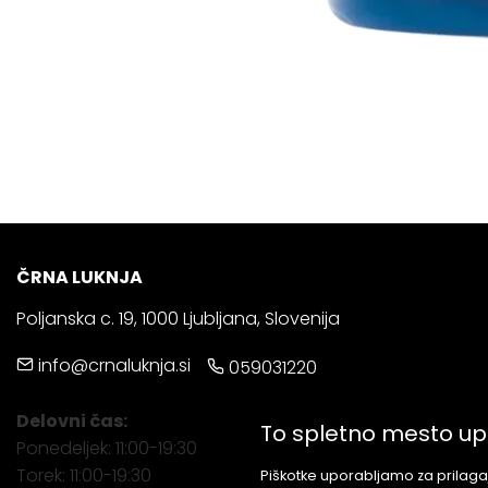
ČRNA LUKNJA
Poljanska c. 19, 1000 Ljubljana, Slovenija
info@crnaluknja.si
059031220
Delovni čas:
To spletno mesto up
Ponedeljek: 11:00-19:30
Torek: 11:00-19:30
Piškotke uporabljamo za prilagaj