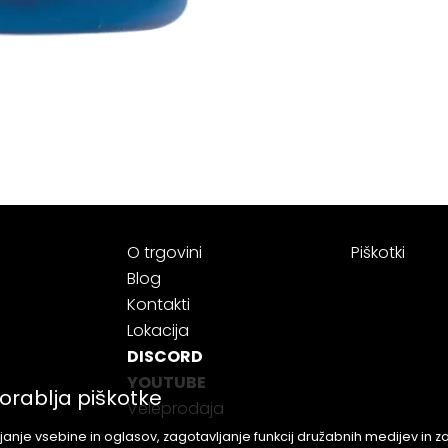
O trgovini
Piškotki
Blog
Kontakti
Lokacija
DISCORD
YOUTUBE
orablja piškotke
Veleprodaja
anje vsebine in oglasov, zagotavljanje funkcij družabnih medijev in 