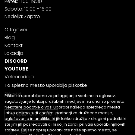
Petek: 11:00-19:30
Sobota: 10:00 - 16:00
Nedelja: Zaptro
O trgovini
Blog
Kontakti
Lokacija
DISCORD
YOUTUBE
Veleprodaja
To spletno mesto uporablja piškotke
Piškotki
Piškotke uporabljamo za prilagajanje vsebine in oglasov,
zagotavljanje funkcij družabnih medijev in za analizo prometa.
Nekatere podatke o vaši uporabi našega spletnega mesta
lahko delimo tudi z našimi partnerji za družbene medije,
Prijava na e-novice
oglaševanje in analitiko, ki jih lahko združijo z drugimi podatki, ki
ste jim jih posredovali ali ki so jih zbrali pri vaši uporabi njihovih
storitev. Če še naprej uporabljate naše spletno mesto, se