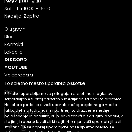
Petek: 11:00-19:30
Sobota: 10:00 - 16:00
Nedelja: Zaptro
O trgovini
Blog
Kontakti
Lokacija
DISCORD
YOUTUBE
Veleprodaja
To spletno mesto uporablja piškotke
Piškotki
Piškotke uporabljamo za prilagajanje vsebine in oglasov,
zagotavljanje funkcij družabnih medijev in za analizo prometa.
Nekatere podatke o vaši uporabi našega spletnega mesta
lahko delimo tudi z našimi partnerji za družbene medije,
Prijava na e-novice
oglaševanje in analitiko, ki jih lahko združijo z drugimi podatki, ki
ste jim jih posredovali ali ki so jih zbrali pri vaši uporabi njihovih
storitev. Če še naprej uporabljate naše spletno mesto, se