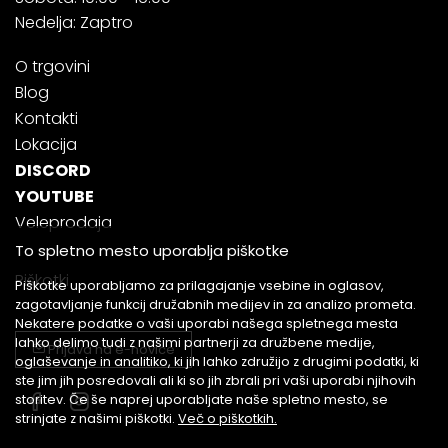
Nedelja: Zaptro
O trgovini
Blog
Kontakti
Lokacija
DISCORD
YOUTUBE
Veleprodaja
To spletno mesto uporablja piškotke
Piškotki
Piškotke uporabljamo za prilagajanje vsebine in oglasov,
zagotavljanje funkcij družabnih medijev in za analizo prometa.
Nekatere podatke o vaši uporabi našega spletnega mesta
lahko delimo tudi z našimi partnerji za družbene medije,
Prijava na e-novice
oglaševanje in analitiko, ki jih lahko združijo z drugimi podatki, ki
ste jim jih posredovali ali ki so jih zbrali pri vaši uporabi njihovih
storitev. Če še naprej uporabljate naše spletno mesto, se
strinjate z našimi piškotki.
Več o piškotkih.