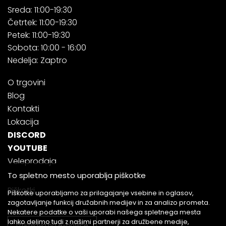
Sreda: 11:00-19:30
Četrtek: 11:00-19:30
Petek: 11:00-19:30
Sobota: 10:00 - 16:00
Nedelja: Zaptro
O trgovini
Blog
Kontakti
Lokacija
DISCORD
YOUTUBE
Veleprodaja
To spletno mesto uporablja piškotke
Piškotki
Piškotke uporabljamo za prilagajanje vsebine in oglasov,
zagotavljanje funkcij družabnih medijev in za analizo prometa.
Nekatere podatke o vaši uporabi našega spletnega mesta
lahko delimo tudi z našimi partnerji za družbene medije,
Prijava na e-novice