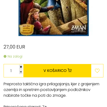
27,00 EUR
Na zalogi
+
V KOŠARICO
-
Preprosta taktična igra prilagajanja, kjer z grajenjem
ozemlja in spretnim postavljanjem podložnikov
nabirate točke na poti do zmage.
Priporočena starost: 7+