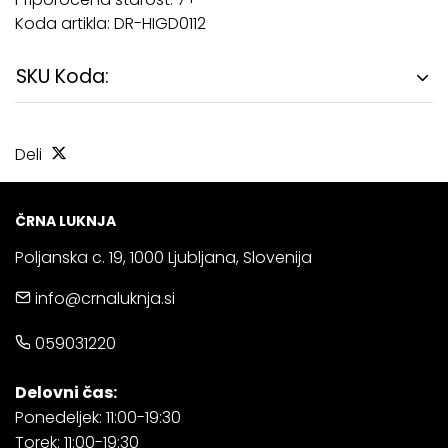
Koda artikla: DR-HIGD0112
SKU Koda:
Deli
ČRNA LUKNJA
Poljanska c. 19, 1000 Ljubljana, Slovenija
info@crnaluknja.si
059031220
Delovni čas:
Ponedeljek: 11:00-19:30
Torek: 11:00-19:30