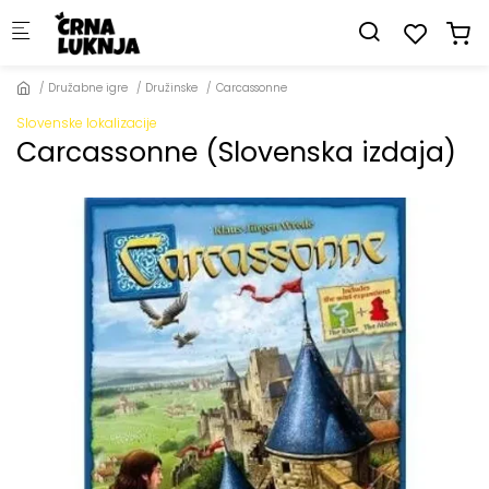
Skip to main content
Družabne igre
Družinske
Carcassonne
Slovenske lokalizacije
Carcassonne (Slovenska izdaja)