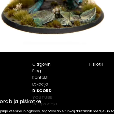
O trgovini
Piškotki
Blog
Kontakti
Lokacija
DISCORD
YOUTUBE
orablja piškotke
Veleprodaja
anje vsebine in oglasov, zagotavljanje funkcij družabnih medijev in 