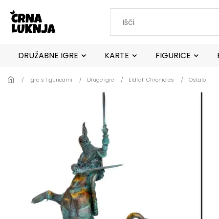
Skip to main content
DRUŽABNE IGRE
KARTE
FIGURICE
Igre s figuricami
Druge igre
Eldfall Chronicles
Ostalo