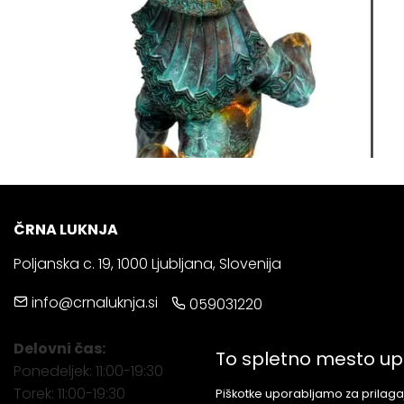
ČRNA LUKNJA
Poljanska c. 19, 1000 Ljubljana, Slovenija
info@crnaluknja.si
059031220
Delovni čas:
To spletno mesto up
Ponedeljek: 11:00-19:30
Torek: 11:00-19:30
Piškotke uporabljamo za prilagaj