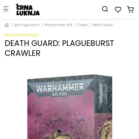
Skip to main content
Igre s figuricami
Warhammer 40K
Chaos
Death Guard
Games Workshop
DEATH GUARD: PLAGUEBURST
CRAWLER