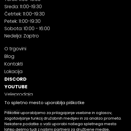
Sreda: 11:00-19:30
Četrtek: 11:00-19:30
Petek: 11:00-19:30
Sobota: 10:00 - 16:00
Nedelja: Zaptro
O trgovini
Blog
Kontakti
Lokacija
DISCORD
YOUTUBE
Veleprodaja
To spletno mesto uporablja piškotke
Piškotki
Piškotke uporabljamo za prilagajanje vsebine in oglasov,
zagotavljanje funkcij družabnih medijev in za analizo prometa.
Nekatere podatke o vaši uporabi našega spletnega mesta
lahko delimo tudi z našimi partnerji za družbene medije,