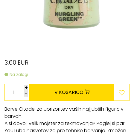
3,60 EUR
Na zalogi
+
V KOŠARICO
-
Barve Citadel za uprizoritev vaših najljubših figuric v
barvah.
A si dovolj velik mojster za tekmovanja? Poglej si par
YouTube nasvetov za pro tehnike barvanja. Zmožen