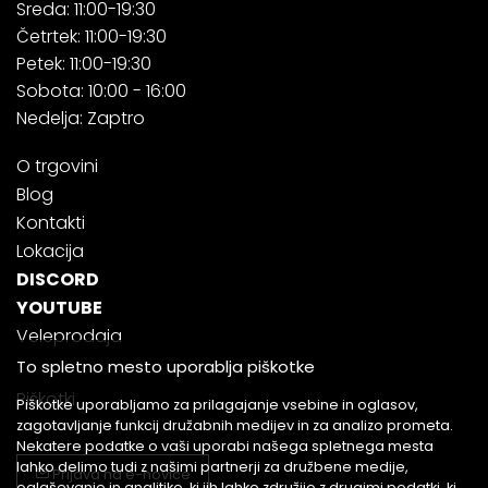
Sreda: 11:00-19:30
Četrtek: 11:00-19:30
Petek: 11:00-19:30
Sobota: 10:00 - 16:00
Nedelja: Zaptro
O trgovini
Blog
Kontakti
Lokacija
DISCORD
YOUTUBE
Veleprodaja
To spletno mesto uporablja piškotke
Piškotki
Piškotke uporabljamo za prilagajanje vsebine in oglasov,
zagotavljanje funkcij družabnih medijev in za analizo prometa.
Nekatere podatke o vaši uporabi našega spletnega mesta
lahko delimo tudi z našimi partnerji za družbene medije,
Prijava na e-novice
oglaševanje in analitiko, ki jih lahko združijo z drugimi podatki, ki