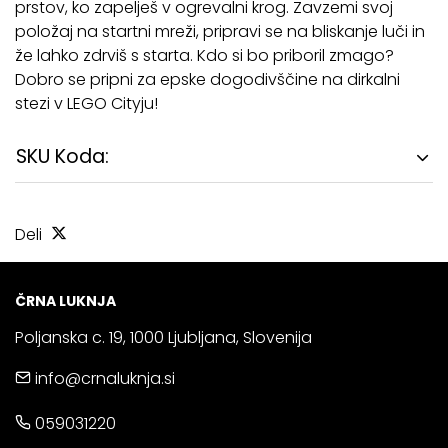
prstov, ko zapelješ v ogrevalni krog. Zavzemi svoj
položaj na startni mreži, pripravi se na bliskanje luči in
že lahko zdrviš s starta. Kdo si bo priboril zmago?
Dobro se pripni za epske dogodivščine na dirkalni
stezi v LEGO Cityju!
SKU Koda:
Deli
ČRNA LUKNJA
Poljanska c. 19, 1000 Ljubljana, Slovenija
info@crnaluknja.si
059031220