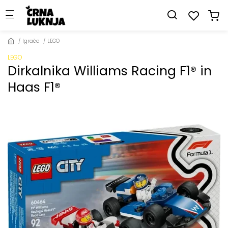
Skip to main content
Igrače
LEGO
LEGO
Dirkalnika Williams Racing F1® in
Haas F1®