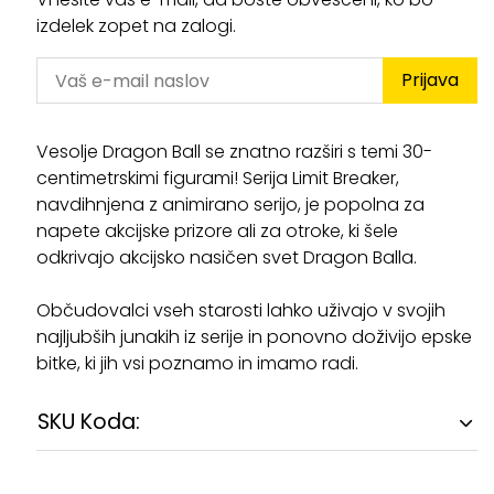
izdelek zopet na zalogi.
Prijava
Vesolje Dragon Ball se znatno razširi s temi 30-
centimetrskimi figurami! Serija Limit Breaker,
navdihnjena z animirano serijo, je popolna za
napete akcijske prizore ali za otroke, ki šele
odkrivajo akcijsko nasičen svet Dragon Balla.
Občudovalci vseh starosti lahko uživajo v svojih
najljubših junakih iz serije in ponovno doživijo epske
bitke, ki jih vsi poznamo in imamo radi.
SKU Koda: