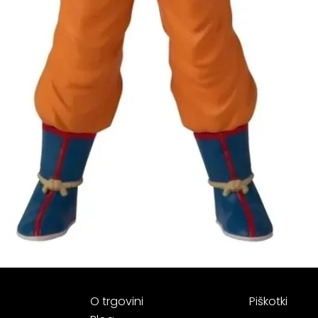
O trgovini
Piškotki