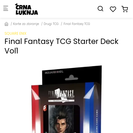
Skip to main content
Karte za zbiranje
Drugi TCG
Final Fantasy TCG
SQUARE ENIX
Final Fantasy TCG Starter Deck
Vol1