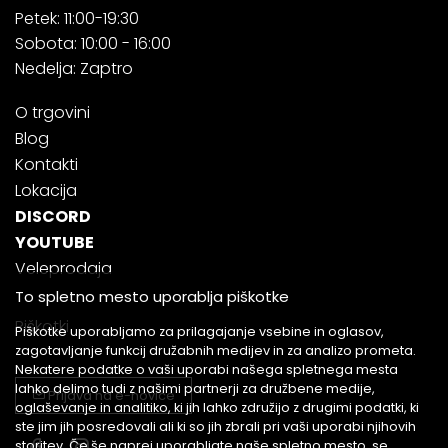
Petek: 11:00-19:30
Sobota: 10:00 - 16:00
Nedelja: Zaptro
O trgovini
Blog
Kontakti
Lokacija
DISCORD
YOUTUBE
Veleprodaja
To spletno mesto uporablja piškotke
Piškotki
Piškotke uporabljamo za prilagajanje vsebine in oglasov,
zagotavljanje funkcij družabnih medijev in za analizo prometa.
Nekatere podatke o vaši uporabi našega spletnega mesta
lahko delimo tudi z našimi partnerji za družbene medije,
Prijava na e-novice
oglaševanje in analitiko, ki jih lahko združijo z drugimi podatki, ki
ste jim jih posredovali ali ki so jih zbrali pri vaši uporabi njihovih
storitev. Če še naprej uporabljate naše spletno mesto, se