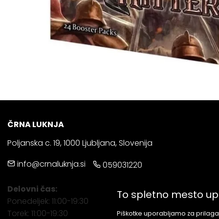
ČRNA LUKNJA
Poljanska c. 19, 1000 Ljubljana, Slovenija
info@crnaluknja.si
059031220
Delovni čas:
To spletno mesto up
Ponedeljek: 11:00-19:30
Torek: 11:00-19:30
Piškotke uporabljamo za prilagaj