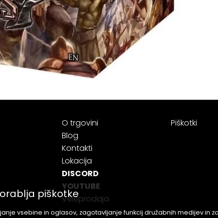
O trgovini
Piškotki
Blog
Kontakti
Lokacija
DISCORD
YOUTUBE
orablja piškotke
Veleprodaja
anje vsebine in oglasov, zagotavljanje funkcij družabnih medijev in 