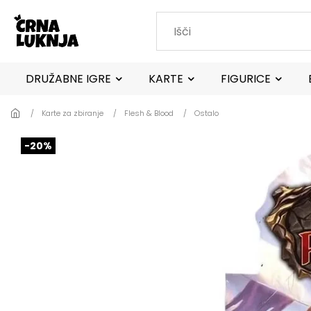
Skip to main content
DRUŽABNE IGRE
KARTE
FIGURICE
Karte za zbiranje
Flesh & Blood
Ostalo
-20%