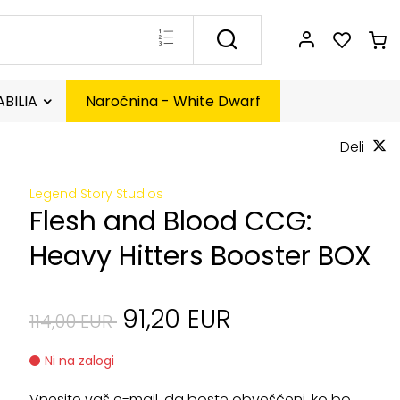
BILIA
Naročnina - White Dwarf
Deli
Legend Story Studios
Flesh and Blood CCG:
Heavy Hitters Booster BOX
91,20 EUR
114,00 EUR
Ni na zalogi
Vnesite vaš e-mail, da boste obveščeni, ko bo