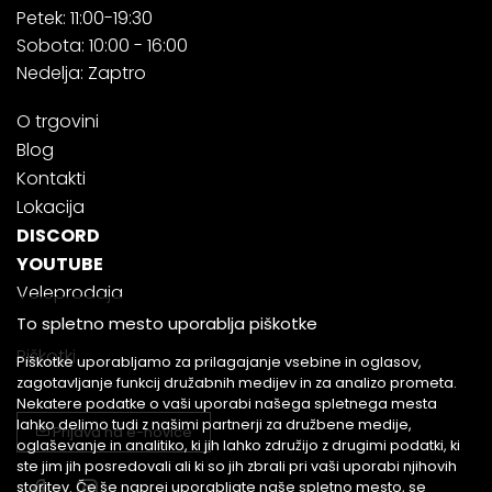
Petek: 11:00-19:30
Sobota: 10:00 - 16:00
Nedelja: Zaptro
O trgovini
Blog
Kontakti
Lokacija
DISCORD
YOUTUBE
Veleprodaja
To spletno mesto uporablja piškotke
Piškotki
Piškotke uporabljamo za prilagajanje vsebine in oglasov,
zagotavljanje funkcij družabnih medijev in za analizo prometa.
Nekatere podatke o vaši uporabi našega spletnega mesta
lahko delimo tudi z našimi partnerji za družbene medije,
Prijava na e-novice
oglaševanje in analitiko, ki jih lahko združijo z drugimi podatki, ki
ste jim jih posredovali ali ki so jih zbrali pri vaši uporabi njihovih
storitev. Če še naprej uporabljate naše spletno mesto, se