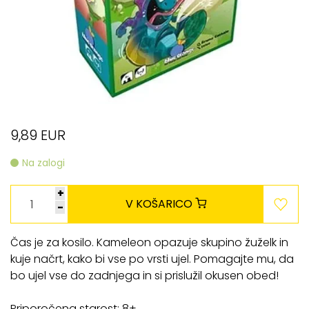
9,89 EUR
Na zalogi
+
V KOŠARICO
-
Čas je za kosilo. Kameleon opazuje skupino žuželk in
kuje načrt, kako bi vse po vrsti ujel. Pomagajte mu, da
bo ujel vse do zadnjega in si prislužil okusen obed!
Priporočena starost: 8+