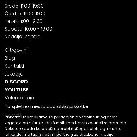
Sreda: 11:00-19:30
Četrtek: 11:00-19:30
Petek: 11:00-19:30
Sobota: 10:00 - 16:00
Nedelja: Zaptro
O trgovini
Blog
Kontakti
Lokacija
DISCORD
YOUTUBE
Veleprodaja
To spletno mesto uporablja piškotke
Piškotki
Piškotke uporabljamo za prilagajanje vsebine in oglasov,
zagotavljanje funkcij družabnih medijev in za analizo prometa.
Nekatere podatke o vaši uporabi našega spletnega mesta
lahko delimo tudi z našimi partnerji za družbene medije,
Prijava na e-novice