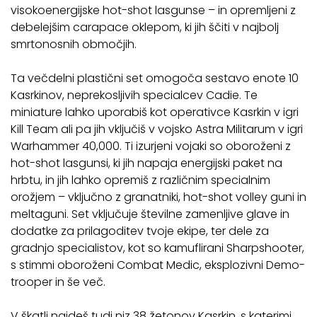
visokoenergijske hot-shot lasgunse – in opremljeni z
debelejšim carapace oklepom, ki jih ščiti v najbolj
smrtonosnih območjih.
Ta večdelni plastični set omogoča sestavo enote 10
Kasrkinov, neprekosljivih specialcev Cadie. Te
miniature lahko uporabiš kot operativce Kasrkin v igri
Kill Team ali pa jih vključiš v vojsko Astra Militarum v igri
Warhammer 40,000. Ti izurjeni vojaki so oboroženi z
hot-shot lasgunsi, ki jih napaja energijski paket na
hrbtu, in jih lahko opremiš z različnim specialnim
orožjem – vključno z granatniki, hot-shot volley guni in
meltaguni. Set vključuje številne zamenljive glave in
dodatke za prilagoditev tvoje ekipe, ter dele za
gradnjo specialistov, kot so kamuflirani Sharpshooter,
s stimmi oboroženi Combat Medic, eksplozivni Demo-
trooper in še več.
V škatli najdeš tudi niz 38 žetonov Kasrkin, s katerimi