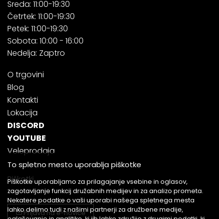
Sreda: 11:00-19:30
Četrtek: 11:00-19:30
Petek: 11:00-19:30
Sobota: 10:00 - 16:00
Nedelja: Zaptro
O trgovini
Blog
Kontakti
Lokacija
DISCORD
YOUTUBE
Veleprodaja
To spletno mesto uporablja piškotke
Piškotki
Piškotke uporabljamo za prilagajanje vsebine in oglasov,
zagotavljanje funkcij družabnih medijev in za analizo prometa.
Nekatere podatke o vaši uporabi našega spletnega mesta
lahko delimo tudi z našimi partnerji za družbene medije,
Prijava na e-novice
oglaševanje in analitiko, ki jih lahko združijo z drugimi podatki, ki