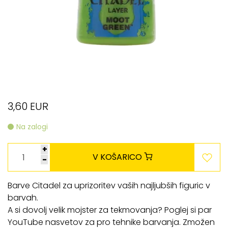
3,60 EUR
Na zalogi
+
V KOŠARICO
-
Barve Citadel za uprizoritev vaših najljubših figuric v
barvah.
A si dovolj velik mojster za tekmovanja? Poglej si par
YouTube nasvetov za pro tehnike barvanja. Zmožen