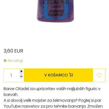
3,60 EUR
Na zalogi
+
V KOŠARICO
-
Barve Citadel za uprizoritev vaših najljubših figuric v
barvah.
A si dovolj velik mojster za tekmovanja? Poglej si par
YouTube nasvetov za pro tehnike barvanja. Zmožen