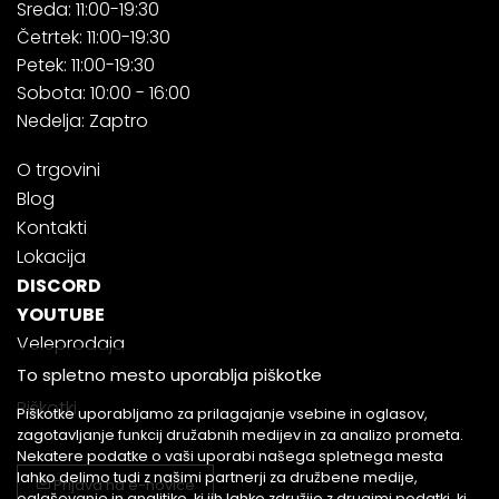
Sreda: 11:00-19:30
Četrtek: 11:00-19:30
Petek: 11:00-19:30
Sobota: 10:00 - 16:00
Nedelja: Zaptro
O trgovini
Blog
Kontakti
Lokacija
DISCORD
YOUTUBE
Veleprodaja
To spletno mesto uporablja piškotke
Piškotki
Piškotke uporabljamo za prilagajanje vsebine in oglasov,
zagotavljanje funkcij družabnih medijev in za analizo prometa.
Nekatere podatke o vaši uporabi našega spletnega mesta
lahko delimo tudi z našimi partnerji za družbene medije,
Prijava na e-novice
oglaševanje in analitiko, ki jih lahko združijo z drugimi podatki, ki