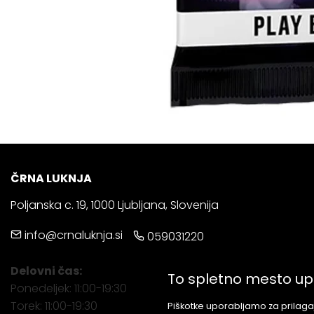
ČRNA LUKNJA
Poljanska c. 19, 1000 Ljubljana, Slovenija
info@crnaluknja.si
059031220
Delovni čas:
To spletno mesto up
Ponedeljek: 11:00-19:30
Torek: 11:00-19:30
Piškotke uporabljamo za prilagaj