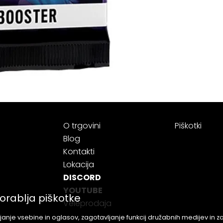
O trgovini
Piškotki
Blog
Kontakti
Lokacija
DISCORD
YOUTUBE
orablja piškotke
Veleprodaja
anje vsebine in oglasov, zagotavljanje funkcij družabnih medijev in 