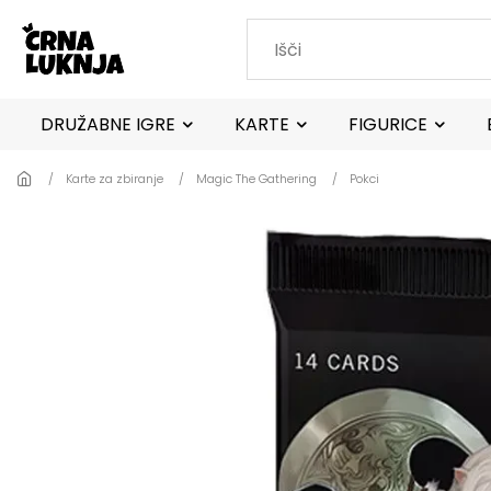
Skip to main content
DRUŽABNE IGRE
KARTE
FIGURICE
Karte za zbiranje
Magic The Gathering
Pokci