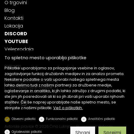
O trgovini
Blog
Kontakti
Lokacija
DISCORD
YOUTUBE
Veleprodaja
To spletno mesto uporablja piškotke
Piškotki
Piškotke uporabljamo za prilagajanje vsebine in oglasov,
zagotavljanje funkcij družabnih medijev in za analizo prometa.
Nekatere podatke o vaši uporabi našega spletnega mesta
lahko delimo tudi z našimi partnerji za družbene medije,
Prijava na e-novice
oglaševanje in analitiko, ki jih lahko združijo z drugimi podatki, ki
ste jim jih posredovali ali ki so jih zbrali pri vaši uporabi njihovih
storitev. Če še naprej uporabljate naše spletno mesto, se
strinjate z našimi piškotki.
Več o piškotkih.
Obvezni piškotki
Funkcionalni piškotki
Analitični piškotki
Avtorske pravice © 2026 Črna Luknja
Powered by
dg1.com
Shrani
Sprejmi
Oglaševalski piškotki