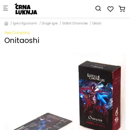
Skip to main content
Igre s figuricami
Druge igre
Eldfall Chronicles
Ostalo
Free Company
Onitaoshi