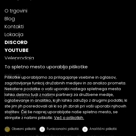
O trgovini
Blog
Kontakti
Lokacija
DISCORD
YOUTUBE
Veleprodaja
To spletno mesto uporablja piškotke
Piškotki
Piškotke uporabljamo za prilagajanje vsebine in oglasov,
zagotavljanje funkcij družabnih medijev in za analizo prometa.
Nekatere podatke o vaši uporabi našega spletnega mesta
lahko delimo tudi z našimi partnerji za družbene medije,
Prijava na e-novice
oglaševanje in analitiko, ki jih lahko združijo z drugimi podatki, ki
ste jim jih posredovali ali ki so jih zbrali pri vaši uporabi njihovih
storitev. Če še naprej uporabljate naše spletno mesto, se
strinjate z našimi piškotki.
Več o piškotkih.
Obvezni piškotki
Funkcionalni piškotki
Analitični piškotki