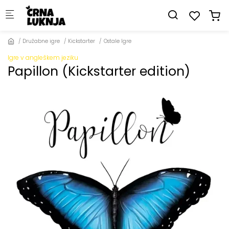
Skip to main content
Družabne igre
Kickstarter
Ostale Igre
Igre v angleškem jeziku
Papillon (Kickstarter edition)