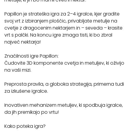
Papillon je strateška igra za 2–4 igralce, kjer gradite
svoj vrt z izbiranjem ploščic, privabljate metulje na
cvetje z dragocenim nektarjem in – seveda – krasite
vrt s palčki. Na koncu igre zmaga tisti, ki bo zbral
največ nektarja!
Značilnosti igre Papillon:
Čudovite 3D komponente cvetja in metuljev, ki oživijo
na vaši mizi.
Preprosta pravila, a globoka strategija, primerna tudi
za izkušene igralce.
Inovativen mehanizem metuljev, ki spodbuja igralce,
da jih premikajo po vrtu!
Kako poteka igra?