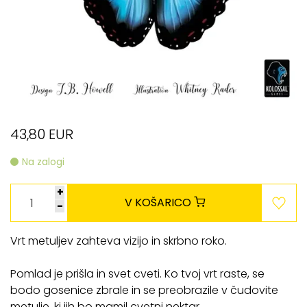
43,80 EUR
Na zalogi
+
V KOŠARICO
-
Vrt metuljev zahteva vizijo in skrbno roko.
Pomlad je prišla in svet cveti. Ko tvoj vrt raste, se
bodo gosenice zbrale in se preobrazile v čudovite
metulje, ki jih bo mamil cvetni nektar.