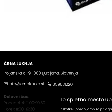
ČRNA LUKNJA
Poljanska c. 19, 1000 Ljubljana, Slovenija
info@crnaluknja.si
059031220
Delovni čas:
To spletno mesto up
Ponedeljek: 11:00-19:30
Torek: 11:00-19:30
Piškotke uporabljamo za prilagaj