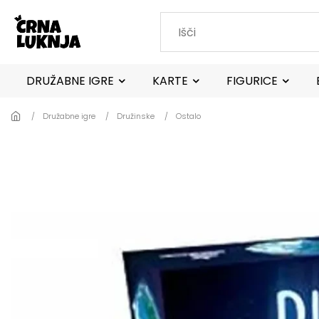
Skip to main content
DRUŽABNE IGRE
KARTE
FIGURICE
Družabne igre
Družinske
Ostalo