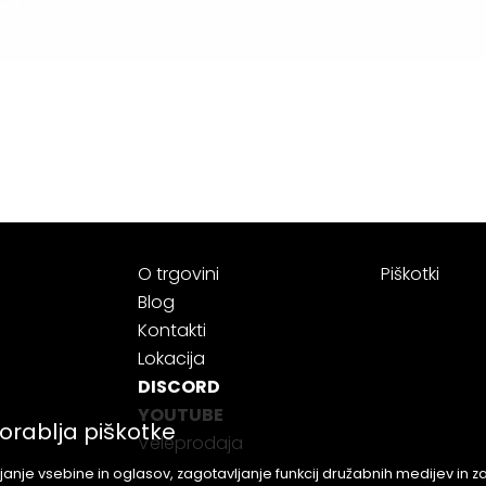
O trgovini
Piškotki
Blog
Kontakti
Lokacija
DISCORD
YOUTUBE
orablja piškotke
Veleprodaja
anje vsebine in oglasov, zagotavljanje funkcij družabnih medijev in 