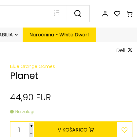
BILIA
Naročnina - White Dwarf
Deli
Blue Orange Games
Planet
44,90 EUR
Na zalogi
+
V KOŠARICO
-