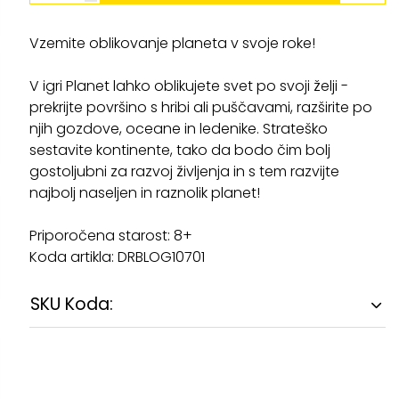
Vzemite oblikovanje planeta v svoje roke!
V igri Planet lahko oblikujete svet po svoji želji -
prekrijte površino s hribi ali puščavami, razširite po
njih gozdove, oceane in ledenike. Strateško
sestavite kontinente, tako da bodo čim bolj
gostoljubni za razvoj življenja in s tem razvijte
najbolj naseljen in raznolik planet!
Priporočena starost: 8+
Koda artikla: DRBLOG10701
SKU Koda: