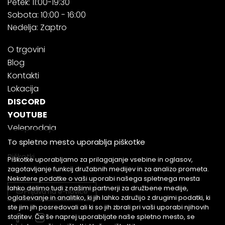
Petek: 11:00-19:30
Sobota: 10:00 - 16:00
Nedelja: Zaptro
O trgovini
Blog
Kontakti
Lokacija
DISCORD
YOUTUBE
Veleprodaja
To spletno mesto uporablja piškotke
Piškotki
Piškotke uporabljamo za prilagajanje vsebine in oglasov,
zagotavljanje funkcij družabnih medijev in za analizo prometa.
Nekatere podatke o vaši uporabi našega spletnega mesta
lahko delimo tudi z našimi partnerji za družbene medije,
Prijava na e-novice
oglaševanje in analitiko, ki jih lahko združijo z drugimi podatki, ki
ste jim jih posredovali ali ki so jih zbrali pri vaši uporabi njihovih
storitev. Če še naprej uporabljate naše spletno mesto, se