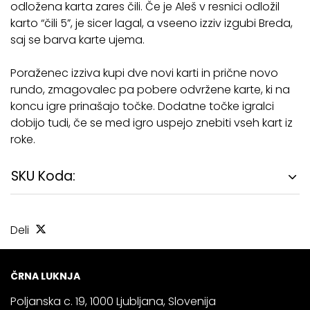
odložena karta zares čili. Če je Aleš v resnici odložil
karto “čili 5”, je sicer lagal, a vseeno izziv izgubi Breda,
saj se barva karte ujema.
Poraženec izziva kupi dve novi karti in prične novo
rundo, zmagovalec pa pobere odvržene karte, ki na
koncu igre prinašajo točke. Dodatne točke igralci
dobijo tudi, če se med igro uspejo znebiti vseh kart iz
roke.
SKU Koda:
Deli
ČRNA LUKNJA
Poljanska c. 19, 1000 Ljubljana, Slovenija