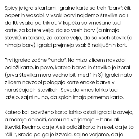
Spicy je igra s kartami. Igralne karte so treh “barv”: čili,
poper in wasabi. V vsaki barvi najdemo številke od 1
do 10, vsako po trikrat. V kupčku so vmešane tudi
karte, za katere velja, da so vseh barv (a nimajo
številk), in takšne, za katere velja, da so vseh številk (a
nimajo barv). Igralci prejmejo vsak 6 naključnih kart.
Prvi igralec začne “rundo”. Na mizo z licem navzdol
položi karto, in pove, katero barvo in številko je izbral
(prva številka mora vedno biti med 1 in 3). Igralci nato
z licem navzdol polagajo karte enake barve v
naraščajočih številkah. Seveda vmes lahko tudi
lažejo, saj ni nujno, da sploh imajo primerno karto.
Katero koli odvrženo karto lahko ostali igralci izzovejo,
a morajo določiti, čemu ne verjamejo – barvi ali
številki. Recimo, da je Aleš odložil karto in rekel, da je to
“čili 1”, Breda pa ga je izzvala, saj ne verjame, da je