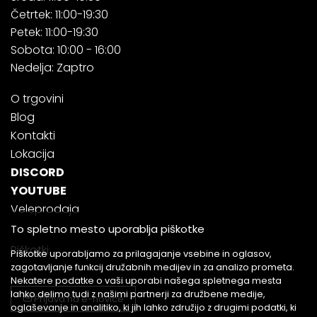
Četrtek: 11:00-19:30
Petek: 11:00-19:30
Sobota: 10:00 - 16:00
Nedelja: Zaptro
O trgovini
Blog
Kontakti
Lokacija
DISCORD
YOUTUBE
Veleprodaja
To spletno mesto uporablja piškotke
Piškotki
Piškotke uporabljamo za prilagajanje vsebine in oglasov,
zagotavljanje funkcij družabnih medijev in za analizo prometa.
Nekatere podatke o vaši uporabi našega spletnega mesta
lahko delimo tudi z našimi partnerji za družbene medije,
Prijava na e-novice
oglaševanje in analitiko, ki jih lahko združijo z drugimi podatki, ki