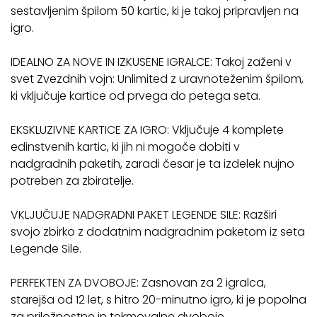
sestavljenim špilom 50 kartic, ki je takoj pripravljen na
igro.
IDEALNO ZA NOVE IN IZKUSENE IGRALCE: Takoj zaženi v
svet Zvezdnih vojn: Unlimited z uravnoteženim špilom,
ki vključuje kartice od prvega do petega seta.
EKSKLUZIVNE KARTICE ZA IGRO: Vključuje 4 komplete
edinstvenih kartic, ki jih ni mogoče dobiti v
nadgradnih paketih, zaradi česar je ta izdelek nujno
potreben za zbiratelje.
VKLJUČUJE NADGRADNI PAKET LEGENDE SILE: Razširi
svojo zbirko z dodatnim nadgradnim paketom iz seta
Legende Sile.
PERFEKTEN ZA DVOBOJE: Zasnovan za 2 igralca,
starejša od 12 let, s hitro 20-minutno igro, ki je popolna
za priložnostne in tekmovalne dvoboje.