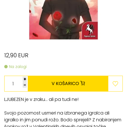
12,90 EUR
Na zalogi
+
V KOŠARICO
-
LJUBEZEN je v zraku... ali pa tudi ne!
Svojo pozornost usmeri na izbranega igralca ali
igralko in jim ponudi rožo. Bodo sprejeli? Z nabiranjem
šopkov rož v Valentinskih dnevih osvajaj točke,