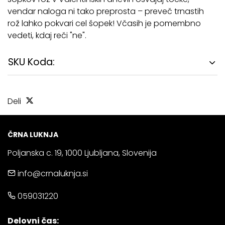
vendar naloga ni tako preprosta – preveč trnastih
rož lahko pokvari cel šopek! Včasih je pomembno
vedeti, kdaj reči "ne".
SKU Koda:
Deli
ČRNA LUKNJA
Poljanska c. 19, 1000 Ljubljana, Slovenija
info@crnaluknja.si
059031220
Delovni čas: