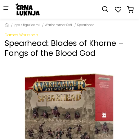
Skip to main content
Igre s figuricami
Warhammer Seti
Spearhead
Games Workshop
Spearhead: Blades of Khorne –
Fangs of the Blood God