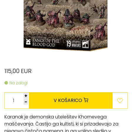
115,00 EUR
Na zalogi
+
V KOŠARICO
-
Karanak je demonska utelešitev Khornevega
maščevanja. Častijo ga kultisti, ki si prizadevajo za
njegovo čistočo namena, in ga voljno sledijo v