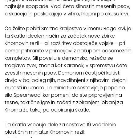
najhujše spopade. Vodi četo slinastih mesenih psov,
ki skačejo in poskakujejo v vihro, hlepni po okusu krvi.
Če želite pobiti Smrtna kraljestva v imenu Boga krvi, je
ta škatla idealen način za začetek nove zbirke
Khornovih rezil – ali razširitev obstoječe vojske – pri
čemer prihranite v primerjavi z nakupom posameznih
kompletov. Sili poveljuje demonska, režeča se
troglava zver, znana kot Karanak, v spremstvu čete
zvestih mesenih psov. Demonom častijoči kultisti
drvijo v boj poleg njih, navdihnjeni z njihovimi dejanji
krutosti in umora. Te miniature sestavljajo popolno
silo Spearhead, kar pomeni, da ste pripravljeni na
tesne, taktične igre in začeti z zbiranjem lobanj za
Khorna že takoj po odpiranju škatle.
Ta škatla vsebuje dele za sestavo 19 večdelnih
plastičnih miniatur Khornovih rezil: