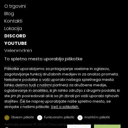
O trgovini
Blog
Kontakti
Lokacija
DISCORD
YOUTUBE
Veleprodaja
To spletno mesto uporablja piškotke
Piškotki
Piškotke uporabljamo za prilagajanje vsebine in oglasov,
zagotavljanje funkcij družabnih medijev in za analizo prometa.
Nekatere podatke o vaši uporabi našega spletnega mesta
lahko delimo tudi z našimi partnerji za družbene medije,
Prijava na e-novice
oglaševanje in analitiko, ki jih lahko združijo z drugimi podatki, ki
ste jim jih posredovali ali ki so jih zbrali pri vaši uporabi njihovih
storitev. Če še naprej uporabljate naše spletno mesto, se
strinjate z našimi piškotki.
Več o piškotkih.
Obvezni piškotki
Funkcionalni piškotki
Analitični piškotki
Avtorske pravice © 2026 Črna Luknja
Powered by
dg1.com