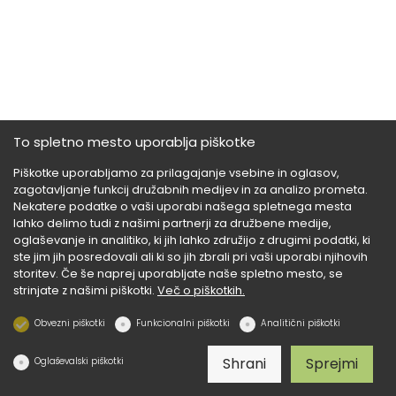
To spletno mesto uporablja piškotke
Piškotke uporabljamo za prilagajanje vsebine in oglasov,
zagotavljanje funkcij družabnih medijev in za analizo prometa.
Nekatere podatke o vaši uporabi našega spletnega mesta
lahko delimo tudi z našimi partnerji za družbene medije,
oglaševanje in analitiko, ki jih lahko združijo z drugimi podatki, ki
ste jim jih posredovali ali ki so jih zbrali pri vaši uporabi njihovih
storitev. Če še naprej uporabljate naše spletno mesto, se
strinjate z našimi piškotki.
Več o piškotkih.
Obvezni piškotki
Funkcionalni piškotki
Analitični piškotki
Shrani
Sprejmi
Oglaševalski piškotki