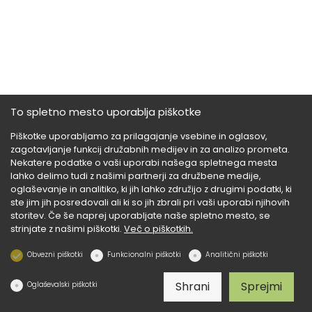
To spletno mesto uporablja piškotke
Piškotke uporabljamo za prilagajanje vsebine in oglasov,
zagotavljanje funkcij družabnih medijev in za analizo prometa.
Nekatere podatke o vaši uporabi našega spletnega mesta
lahko delimo tudi z našimi partnerji za družbene medije,
oglaševanje in analitiko, ki jih lahko združijo z drugimi podatki, ki
ste jim jih posredovali ali ki so jih zbrali pri vaši uporabi njihovih
storitev. Če še naprej uporabljate naše spletno mesto, se
strinjate z našimi piškotki.
Več o piškotkih.
Obvezni piškotki
Funkcionalni piškotki
Analitični piškotki
Shrani
Sprejmi
Oglaševalski piškotki