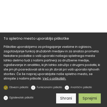
To spletno mesto uporablja piškotke
Piškotke uporabljamo za prilagajanje vsebine in oglasov,
zagotavljanje funkcij družabnih medijev in za analizo prometa.
Nekatere podatke o vaši uporabi našega spletnega mesta
lahko delimo tudi z našimi partnerji za družbene medije,
oglaševanje in analitiko, ki jih lahko združijo z drugimi podatki, ki
ste jim jih posredovali ali ki so jih zbrali pri vaši uporabi njihovih
storitev. Če še naprej uporabljate naše spletno mesto, se
strinjate z našimi piškotki.
Več o piškotkih.
Obvezni piškotki
Funkcionalni piškotki
Analitični piškotki
Shrani
Sprejmi
Oglaševalski piškotki