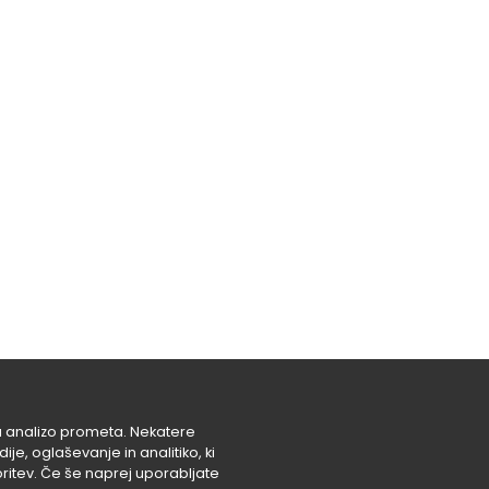
za analizo prometa. Nekatere
e, oglaševanje in analitiko, ki
 storitev. Če še naprej uporabljate