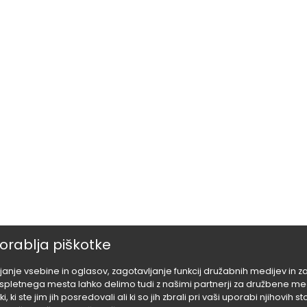
orablja piškotke
anje vsebine in oglasov, zagotavljanje funkcij družabnih medijev in 
letnega mesta lahko delimo tudi z našimi partnerji za družbene medij
i, ki ste jim jih posredovali ali ki so jih zbrali pri vaši uporabi njihovih