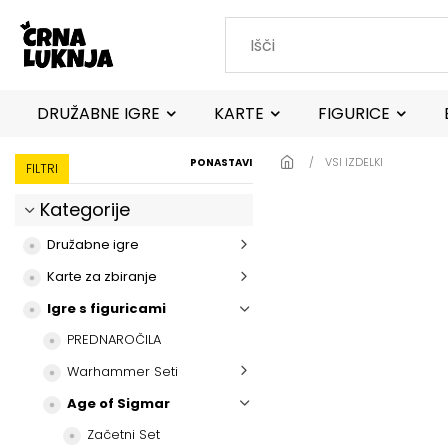
Skip to main content
DRUŽABNE IGRE
KARTE
FIGURICE
VSI IZDELKI
PONASTAVI
FILTRI
Kategorije
Družabne igre
Karte za zbiranje
Igre s figuricami
PREDNAROČILA
Warhammer Seti
Age of Sigmar
Začetni Set