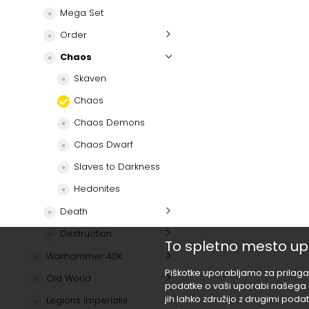
Mega Set
Order
Chaos
Skaven
Chaos
Chaos Demons
Chaos Dwarf
Slaves to Darkness
Hedonites
Death
Destruction
To spletno mesto up
Warhammer 40K
Piškotke uporabljamo za prilagaj
Old World
podatke o vaši uporabi našega sp
jih lahko združijo z drugimi podatk
Legions Imperialis