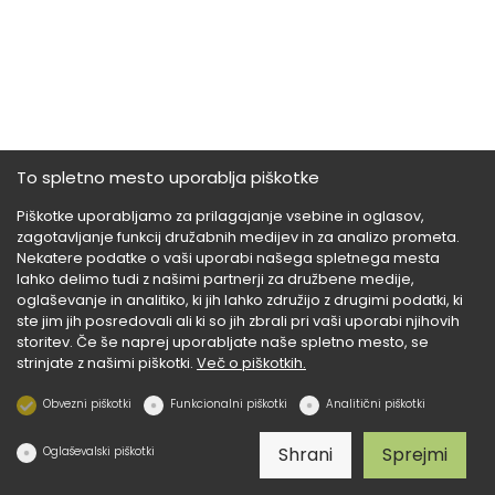
To spletno mesto uporablja piškotke
Piškotke uporabljamo za prilagajanje vsebine in oglasov,
zagotavljanje funkcij družabnih medijev in za analizo prometa.
Nekatere podatke o vaši uporabi našega spletnega mesta
lahko delimo tudi z našimi partnerji za družbene medije,
oglaševanje in analitiko, ki jih lahko združijo z drugimi podatki, ki
ste jim jih posredovali ali ki so jih zbrali pri vaši uporabi njihovih
storitev. Če še naprej uporabljate naše spletno mesto, se
strinjate z našimi piškotki.
Več o piškotkih.
Obvezni piškotki
Funkcionalni piškotki
Analitični piškotki
Shrani
Sprejmi
Oglaševalski piškotki