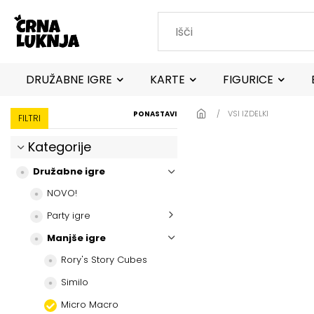
Skip to main content
DRUŽABNE IGRE
KARTE
FIGURICE
VSI IZDELKI
PONASTAVI
FILTRI
Kategorije
Družabne igre
NOVO!
Party igre
Manjše igre
Rory's Story Cubes
Similo
Micro Macro