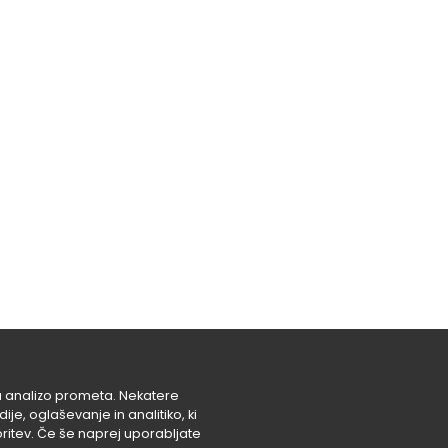
za analizo prometa. Nekatere
e, oglaševanje in analitiko, ki
 storitev. Če še naprej uporabljate