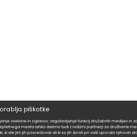
orablja piškotke
anje vsebine in oglasov, zagotavljanje funkcij družabnih medijev in 
letnega mesta lahko delimo tudi z našimi partnerji za družbene medij
i, ki ste jim jih posredovali ali ki so jih zbrali pri vaši uporabi njihovih