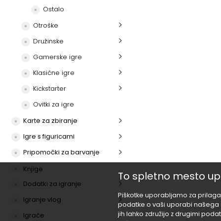
Ostalo
Otroške
Družinske
Gamerske igre
Klasične igre
Kickstarter
Ovitki za igre
Karte za zbiranje
Igre s figuricami
Pripomočki za barvanje
Knjige
To spletno mesto up
Dodatki za igranje
Piškotke uporabljamo za prilagaj
Igranje vlog
podatke o vaši uporabi našega sp
jih lahko združijo z drugimi podatk
Igrače