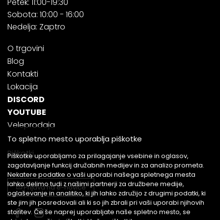
Petek: 11:00-19:30
Sobota: 10:00 - 16:00
Nedelja: Zaptro
O trgovini
Blog
Kontakti
Lokacija
DISCORD
YOUTUBE
Veleprodaja
To spletno mesto uporablja piškotke
Piškotki
Piškotke uporabljamo za prilagajanje vsebine in oglasov,
zagotavljanje funkcij družabnih medijev in za analizo prometa.
Nekatere podatke o vaši uporabi našega spletnega mesta
lahko delimo tudi z našimi partnerji za družbene medije,
Prijava na e-novice
oglaševanje in analitiko, ki jih lahko združijo z drugimi podatki, ki
ste jim jih posredovali ali ki so jih zbrali pri vaši uporabi njihovih
storitev. Če še naprej uporabljate naše spletno mesto, se