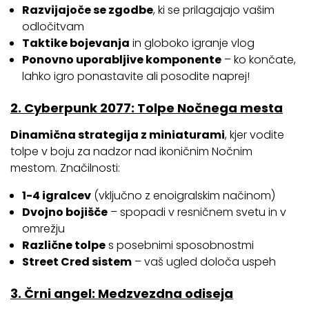
Razvijajoče se zgodbe
, ki se prilagajajo vašim
odločitvam
Taktike bojevanja
in globoko igranje vlog
Ponovno uporabljive komponente
– ko končate,
lahko igro ponastavite ali posodite naprej!
2. Cyberpunk 2077: Tolpe Nočnega mesta
Dinamična strategija z miniaturami
, kjer vodite
tolpe v boju za nadzor nad ikoničnim Nočnim
mestom. Značilnosti:
1-4 igralcev
(vključno z enoigralskim načinom)
Dvojno bojišče
– spopadi v resničnem svetu in v
omrežju
Različne tolpe
s posebnimi sposobnostmi
Street Cred sistem
– vaš ugled določa uspeh
3. Črni angel: Medzvezdna odiseja