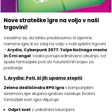
Nove strateške igre na voljo v naši
trgovini!
Veselimo se, da lahko predstavimo tri izjemne
namizne igre, ki so zdaj na voljo v naši spletni trgovini
–
Arydia, Cyberpunk 2077: Tolpe Nočnega mesta
in Črni angel
. Vsaka ponuja edinstveno izkušnjo, od
epske fantazijske poti do futurističnih bojev za
preživetje.
1. Arydia: Poti, ki jih upamo stopiti
Zelena dediščinska RPG igra
s kampanjskim
sistemom, kjer skupina igralcev raziskuje živahni
fantazijski svet. Igra vključuje:
Odprt svet
z unikatnimi lokacijami